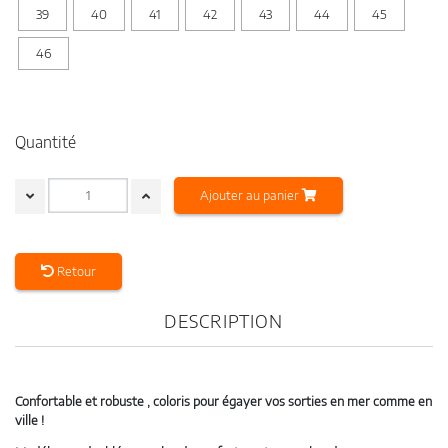
39
40
41
42
43
44
45
46
Quantité
Ajouter au panier
Retour
DESCRIPTION
Confortable et robuste , coloris pour égayer vos sorties en mer comme en
ville !